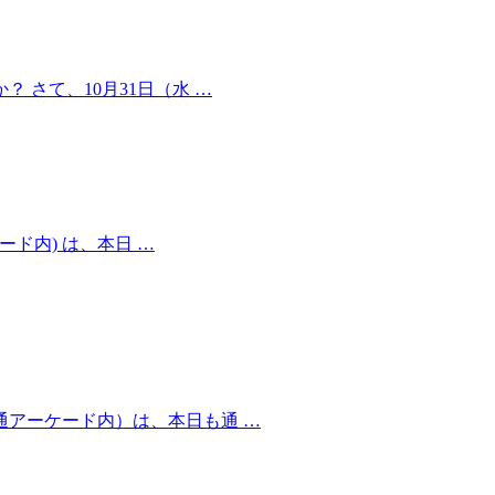
さて、10月31日（水 …
ド内) は、本日 …
通アーケード内）は、本日も通 …