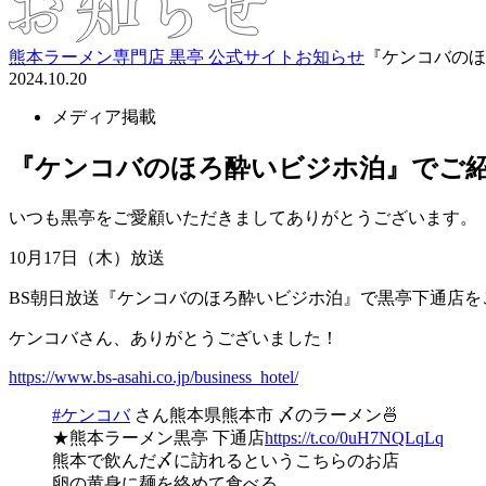
熊本ラーメン専門店 黒亭 公式サイト
お知らせ
『ケンコバのほ
2024.10.20
メディア掲載
『ケンコバのほろ酔いビジホ泊』でご
いつも黒亭をご愛顧いただきましてありがとうございます。
10月17日（木）放送
BS朝日放送『ケンコバのほろ酔いビジホ泊』で黒亭下通店を
ケンコバさん、ありがとうございました！
https://www.bs-asahi.co.jp/business_hotel/
#ケンコバ
さん熊本県熊本市 〆のラーメン🍜
★熊本ラーメン黒亭 下通店
https://t.co/0uH7NQLqLq
熊本で飲んだ〆に訪れるというこちらのお店
卵の黄身に麺を絡めて食べる