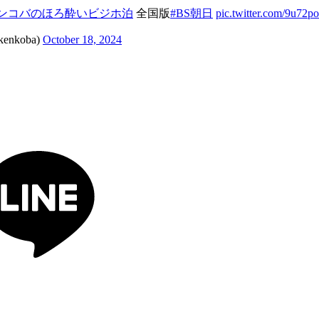
ケンコバのほろ酔いビジホ泊
全国版
#BS朝日
pic.twitter.com/9u72
koba)
October 18, 2024