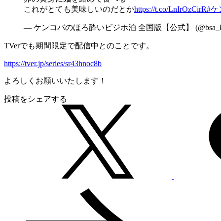
これがとても美味しいのだとか
https://t.co/LnIrOzCirR
#
— ケンコバのほろ酔いビジホ泊 全国版【公式】 (@bsa_ken
TVerでも期間限定で配信中とのことです。
https://tver.jp/series/sr43hnoc8b
よろしくお願いいたします！
投稿をシェアする