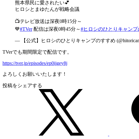
熊本県民に愛されたい💕
ヒロシとまゆたんが戦略会議
📺テレビ放送は深夜0時15分～
💙
#TVer
配信は深夜0時45分～
#ヒロシのひとりキャンプ
— 【公式】ヒロシのひとりキャンプのすすめ (@hitoricam
TVerでも期間限定で配信です。
https://tver.jp/episodes/ep0ijgey8j
よろしくお願いいたします！
投稿をシェアする