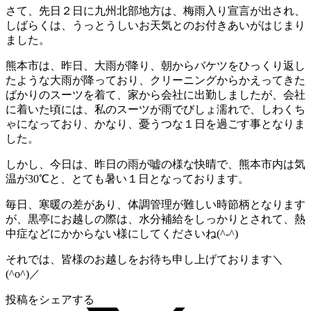
さて、先日２日に九州北部地方は、梅雨入り宣言が出され、
しばらくは、うっとうしいお天気とのお付きあいがはじまり
ました。
熊本市は、昨日、大雨が降り、朝からバケツをひっくり返し
たような大雨が降っており、クリーニングからかえってきた
ばかりのスーツを着て、家から会社に出勤しましたが、会社
に着いた頃には、私のスーツが雨でびしょ濡れで、しわくち
ゃになっており、かなり、憂うつな１日を過ごす事となりま
した。
しかし、今日は、昨日の雨が嘘の様な快晴で、熊本市内は気
温が30℃と、とても暑い１日となっております。
毎日、寒暖の差があり、体調管理が難しい時節柄となります
が、黒亭にお越しの際は、水分補給をしっかりとされて、熱
中症などにかからない様にしてくださいね(^-^)
それでは、皆様のお越しをお待ち申し上げております＼
(^o^)／
投稿をシェアする