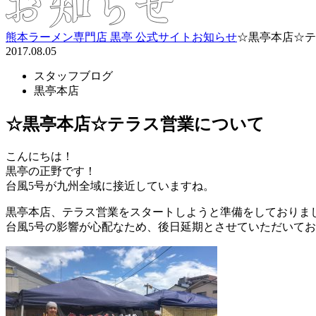
熊本ラーメン専門店 黒亭 公式サイト
お知らせ
☆黒亭本店☆テ
2017.08.05
スタッフブログ
黒亭本店
☆黒亭本店☆テラス営業について
こんにちは！
黒亭の正野です！
台風5号が九州全域に接近していますね。
黒亭本店、テラス営業をスタートしようと準備をしておりま
台風5号の影響が心配なため、後日延期とさせていただいて